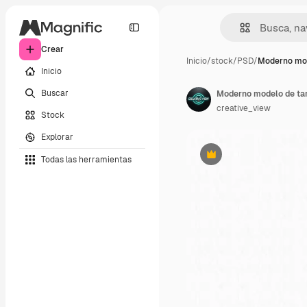
Crear
Inicio
/
stock
/
PSD
/
Moderno mod
Inicio
Buscar
creative_view
Stock
Explorar
Todas las herramientas
Premium