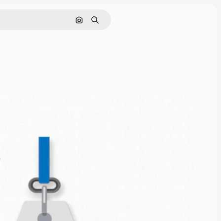
Buscar por imagen
Buscar