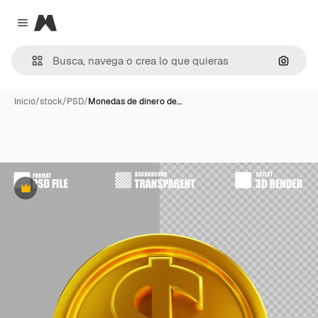
Magnific
Close menu
Buscar
Inicio
/
stock
/
PSD
/
Monedas de dinero de…
Premium