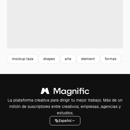
mockup taza
shapes
arte
element
formas
co
La plataforma creativa para dirigir tu mejor trabajo. Más de un
millón de suscriptores entre creativos, empresas, agencias y
estudios.
Español