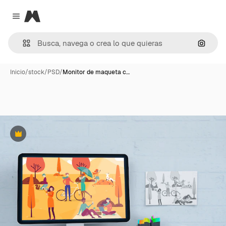
Magnific
Close menu
Buscar
Inicio
/
stock
/
PSD
/
Monitor de maqueta c…
Premium