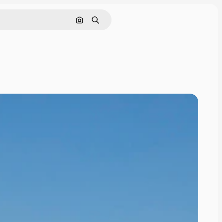
Buscar por imagen
Buscar