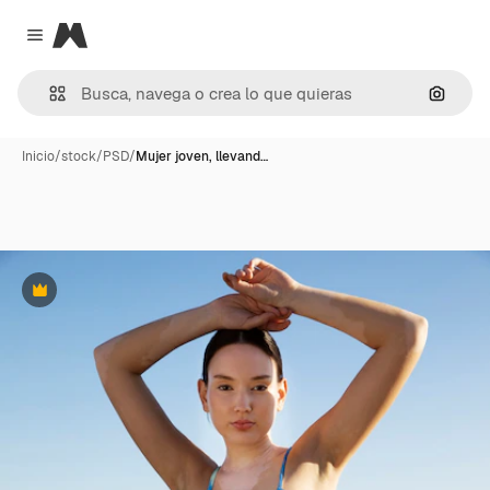
Magnific
Close menu
Buscar
Inicio
/
stock
/
PSD
/
Mujer joven, llevand…
Premium