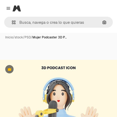
Magnific
Close menu
Buscar
Inicio
/
stock
/
PSD
/
Mujer Podcaster 3D P…
Premium