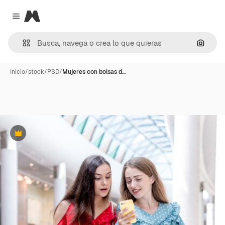
Magnific
Close menu
Buscar
Inicio
/
stock
/
PSD
/
Mujeres con bolsas d…
Premium