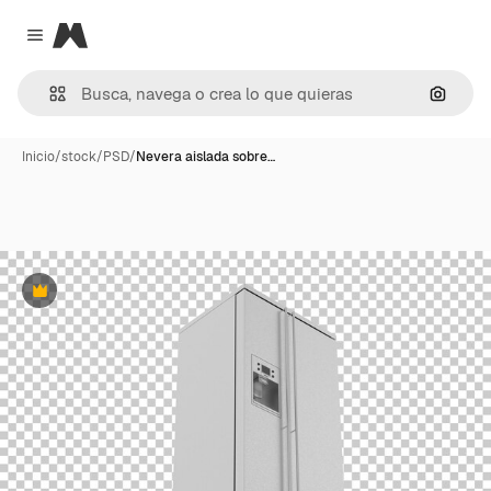
Magnific
Close menu
Buscar
Inicio
/
stock
/
PSD
/
Nevera aislada sobre…
Premium