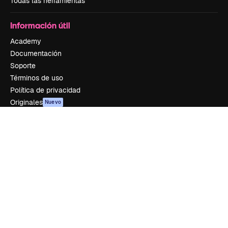
Todas las herramientas
Información útil
Academy
Documentación
Soporte
Términos de uso
Política de privacidad
Originales
Nuevo
Política de cookies
Centro de confianza
Afiliados
Empresas
Empresa
Precios
Sobre nosotros
Reviews