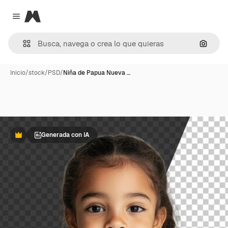
Magnific
Close menu
Buscar
Inicio
/
stock
/
PSD
/
Niña de Papua Nueva …
Generada con IA
Premium