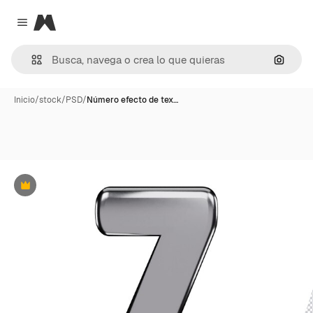
Magnific
Close menu
Buscar
Inicio
/
stock
/
PSD
/
Número efecto de tex…
Premium