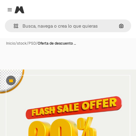
Magnific
Close menu
Buscar
Inicio
/
stock
/
PSD
/
Oferta de descuento …
Premium