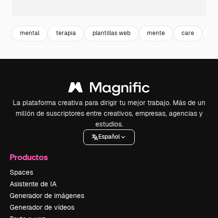
mental
terapia
plantillas web
mente
care
bi
La plataforma creativa para dirigir tu mejor trabajo. Más de un
millón de suscriptores entre creativos, empresas, agencias y
estudios.
Español
Productos
Spaces
Asistente de IA
Generador de imágenes
Generador de vídeos