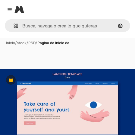
Magnific
Close menu
Buscar
Inicio
/
stock
/
PSD
/
Página de inicio de …
Premium