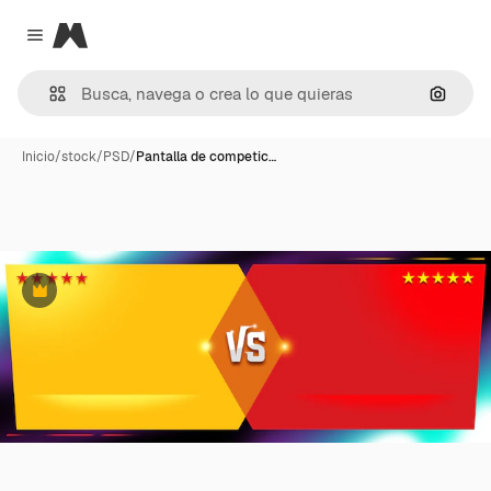
Magnific
Close menu
Buscar
Inicio
/
stock
/
PSD
/
Pantalla de competic…
Premium