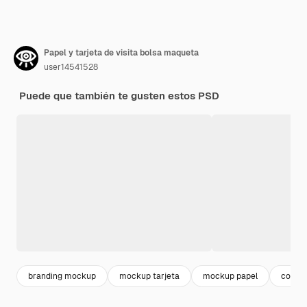
Papel y tarjeta de visita bolsa maqueta
user14541528
Puede que también te gusten estos PSD
branding mockup
mockup tarjeta
mockup papel
corpor