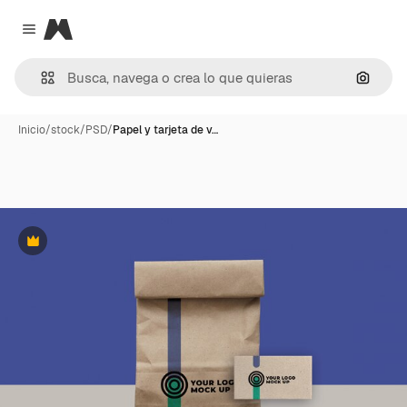
Magnific
Close menu
Buscar
Inicio
/
stock
/
PSD
/
Papel y tarjeta de v…
Premium