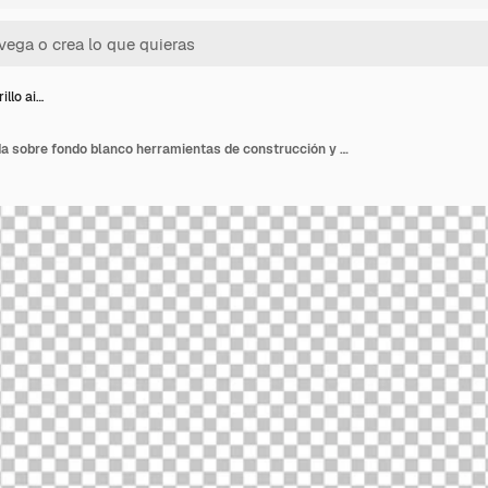
illo ai…
Pared de ladrillo aislada sobre fondo blanco herramientas de construcción y equipo trabajo día renderizado 3d