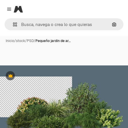
Magnific
Close menu
Buscar
Inicio
/
stock
/
PSD
/
Pequeño jardín de ar…
Premium