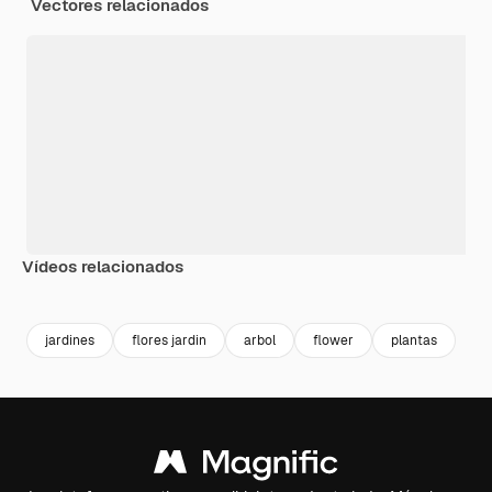
Vectores relacionados
Vídeos relacionados
Premium
Premium
Generado por IA
Premium
Premium
jardines
flores jardin
arbol
flower
plantas