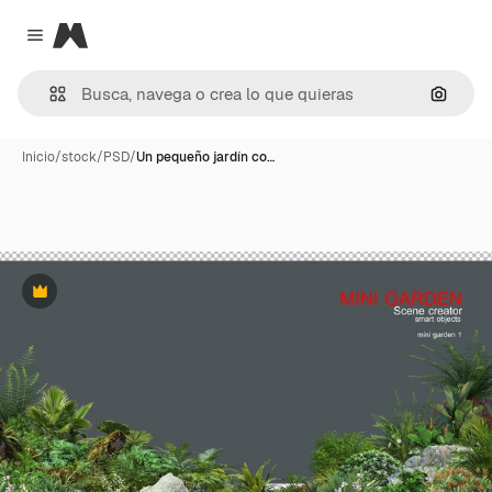
Magnific
Close menu
Buscar
Inicio
/
stock
/
PSD
/
Un pequeño jardín co…
Premium