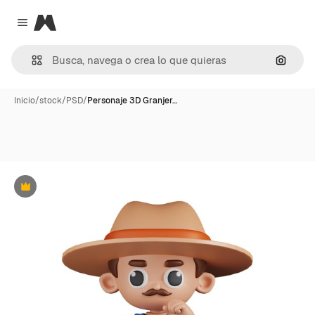
Magnific
Close menu
Buscar
Inicio
/
stock
/
PSD
/
Personaje 3D Granjer…
Premium