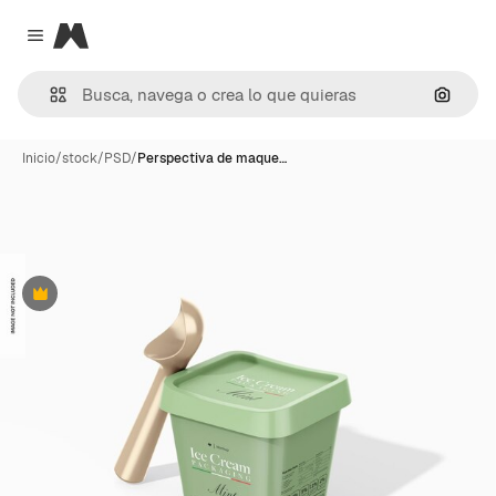
Magnific
Close menu
Buscar
Inicio
/
stock
/
PSD
/
Perspectiva de maque…
Premium