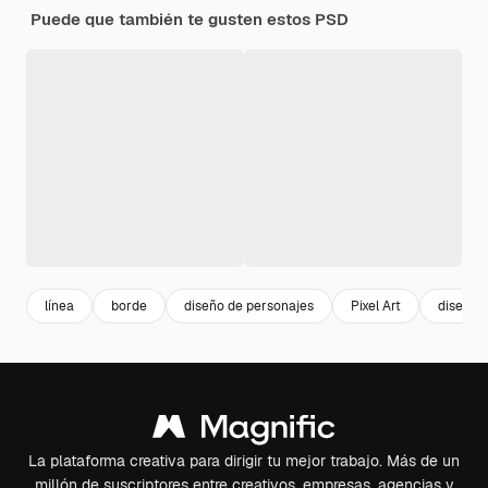
Puede que también te gusten estos PSD
línea
borde
diseño de personajes
Pixel Art
diseño d
La plataforma creativa para dirigir tu mejor trabajo. Más de un
millón de suscriptores entre creativos, empresas, agencias y