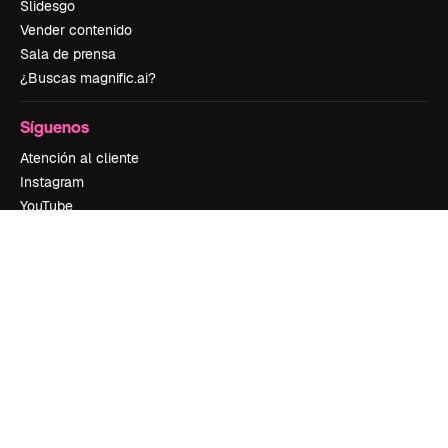
Slidesgo
Vender contenido
Sala de prensa
¿Buscas magnific.ai?
Síguenos
Atención al cliente
Instagram
YouTube
LinkedIn
TikTok
Discord
X
Reddit
Copyright © 2010-
2026
Freepik Company S.L.U.
Todos los derechos
reservados
.