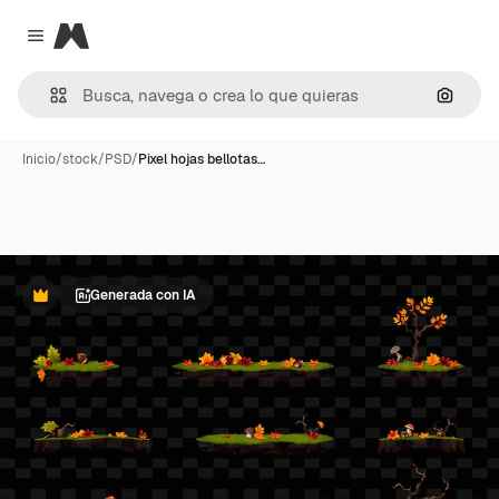
Magnific
Close menu
Buscar
Inicio
/
stock
/
PSD
/
Pixel hojas bellotas…
Generada con IA
Premium