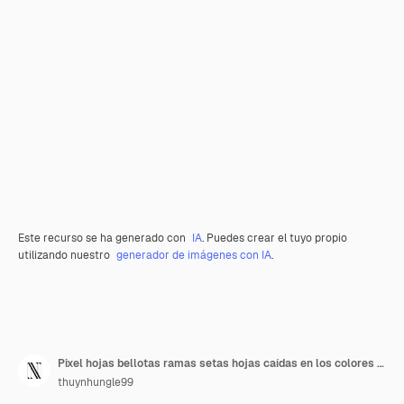
Este recurso se ha generado con
IA
. Puedes crear el tuyo propio
utilizando nuestro
generador de imágenes con IA
.
Pixel hojas bellotas ramas setas hojas caídas en los colores de otoño bellotas esparcidas juego activo
thuynhungle99