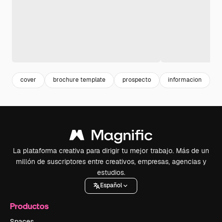
cover
brochure template
prospecto
informacion
c
La plataforma creativa para dirigir tu mejor trabajo. Más de un
millón de suscriptores entre creativos, empresas, agencias y
estudios.
Español
Productos
Spaces