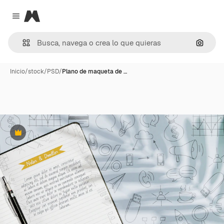
Magnific
Close menu
Buscar
Inicio
/
stock
/
PSD
/
Plano de maqueta de …
Premium