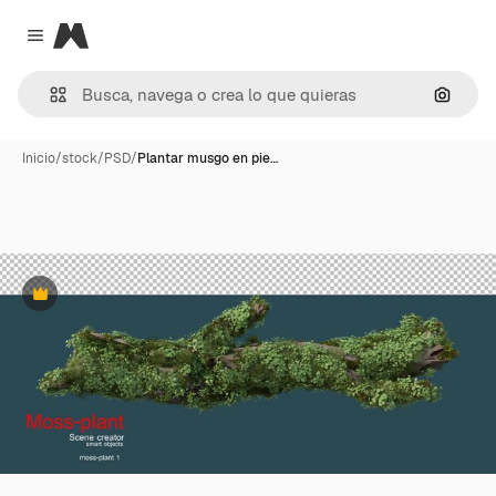
Magnific
Close menu
Buscar
Inicio
/
stock
/
PSD
/
Plantar musgo en pie…
Premium