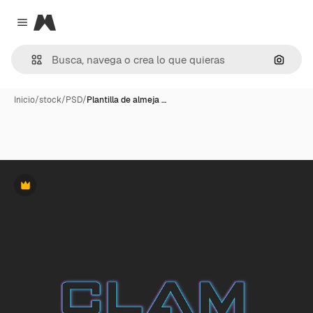
Magnific
Close menu
Buscar
Inicio
/
stock
/
PSD
/
Plantilla de almeja …
Premium