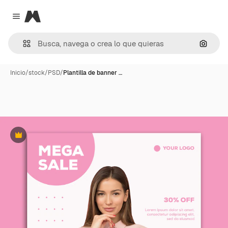
Magnific
Close menu
Buscar
Inicio
/
stock
/
PSD
/
Plantilla de banner …
Premium