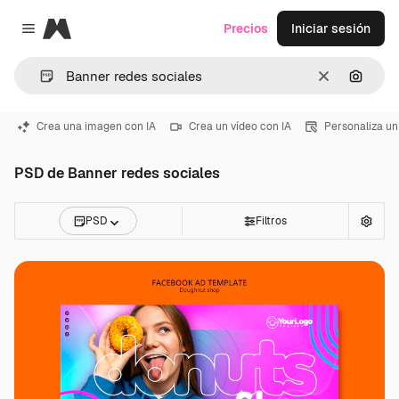
Magnific
Precios
Iniciar sesión
Close menu
Borrar
Buscar
Crea una imagen con IA
Crea un vídeo con IA
Personaliza un
PSD de Banner redes sociales
PSD
Filtros