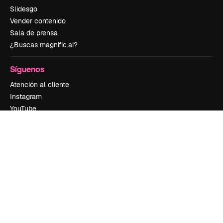
Slidesgo
Vender contenido
Sala de prensa
¿Buscas magnific.ai?
Síguenos
Atención al cliente
Instagram
YouTube
LinkedIn
TikTok
Discord
X
Reddit
Copyright © 2010-
2026
Freepik Company S.L.U.
Todos los derechos
reservados
.