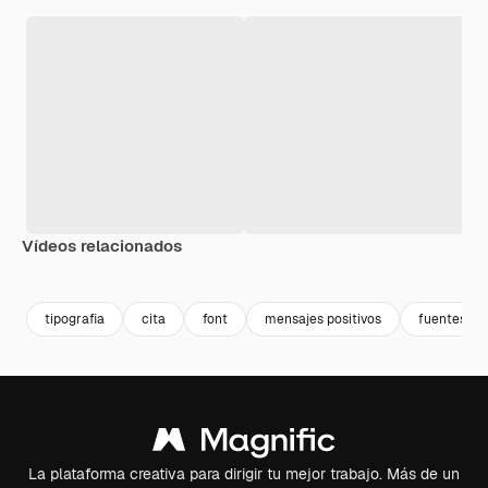
Vídeos relacionados
Premium
Premium
Premium
Premium
tipografia
cita
font
mensajes positivos
fuentes tip
La plataforma creativa para dirigir tu mejor trabajo. Más de un