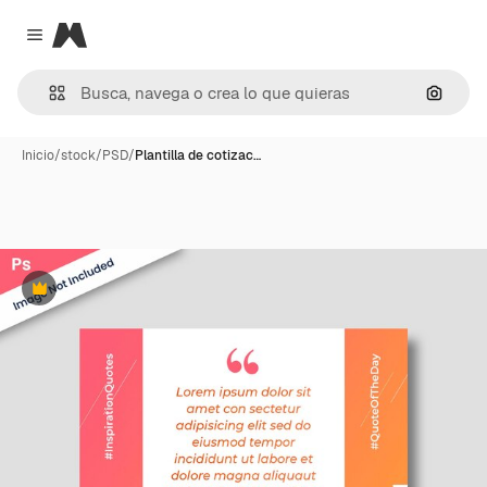
Magnific
Close menu
Buscar
Inicio
/
stock
/
PSD
/
Plantilla de cotizac…
Premium