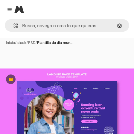
Magnific
Close menu
Buscar
Inicio
/
stock
/
PSD
/
Plantilla de día mun…
Premium