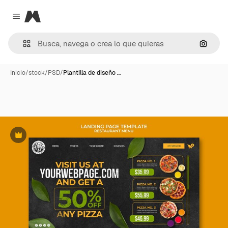
Magnific
Close menu
Buscar
Inicio
/
stock
/
PSD
/
Plantilla de diseño …
Premium