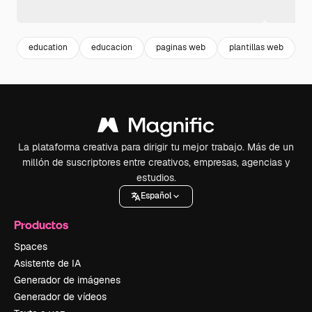
education
educacion
paginas web
plantillas web
e
La plataforma creativa para dirigir tu mejor trabajo. Más de un
millón de suscriptores entre creativos, empresas, agencias y
estudios.
Español
Productos
Spaces
Asistente de IA
Generador de imágenes
Generador de vídeos