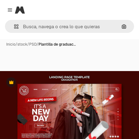
Magnific
Close menu
Buscar
Inicio
/
stock
/
PSD
/
Plantilla de graduac…
Premium