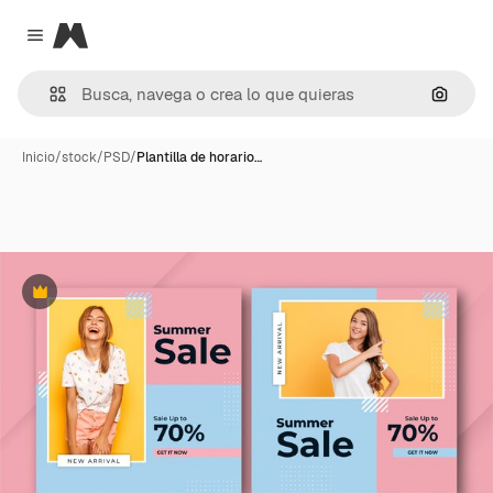
Magnific
Close menu
Buscar
Inicio
/
stock
/
PSD
/
Plantilla de horario…
Premium