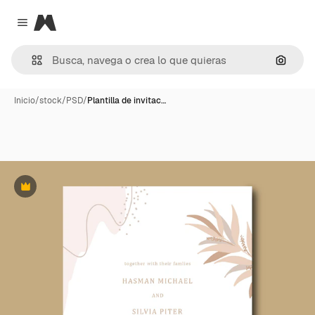
Magnific
Close menu
Buscar
Inicio
/
stock
/
PSD
/
Plantilla de invitac…
Premium