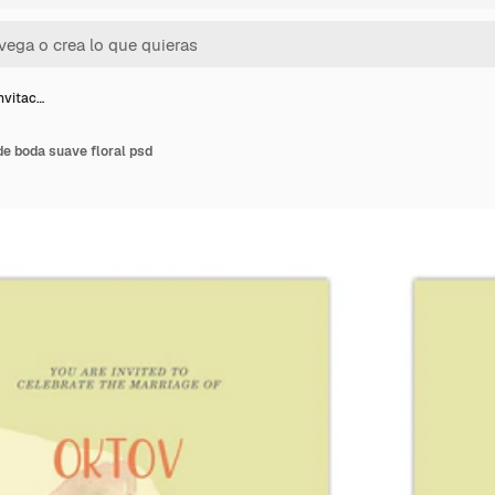
invitac…
 de boda suave floral psd