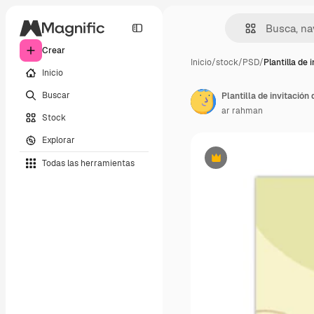
Crear
Inicio
/
stock
/
PSD
/
Plantilla de 
Inicio
Buscar
Plantilla de invitación
ar rahman
Stock
Explorar
Todas las herramientas
Premium