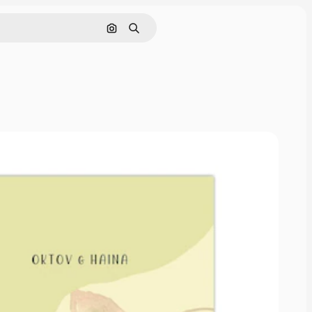
Buscar por imagen
Buscar