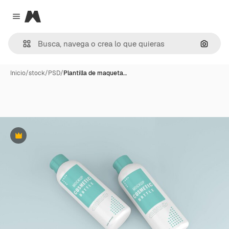
Magnific
Close menu
Buscar
Inicio
/
stock
/
PSD
/
Plantilla de maqueta…
Premium