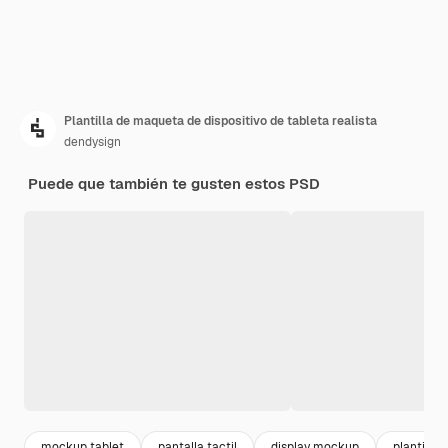
Plantilla de maqueta de dispositivo de tableta realista
dendysign
Puede que también te gusten estos PSD
mockup tablet
pantalla tactil
display mockup
plantillas