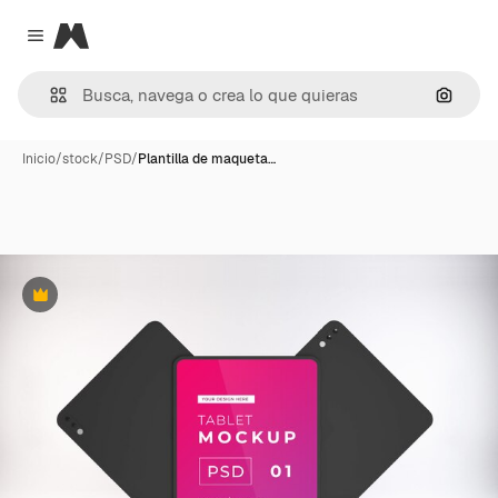
Magnific
Close menu
Buscar
Inicio
/
stock
/
PSD
/
Plantilla de maqueta…
Premium