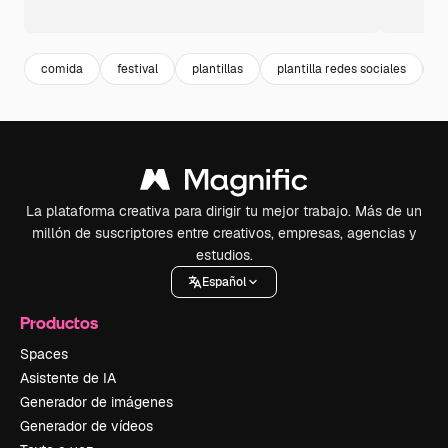
comida
festival
plantillas
plantilla redes sociales
c
La plataforma creativa para dirigir tu mejor trabajo. Más de un
millón de suscriptores entre creativos, empresas, agencias y
estudios.
Español
Productos
Spaces
Asistente de IA
Generador de imágenes
Generador de vídeos