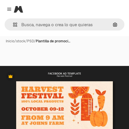
Magnific
Close menu
Buscar
Inicio
/
stock
/
PSD
/
Plantilla de promoci…
Premium