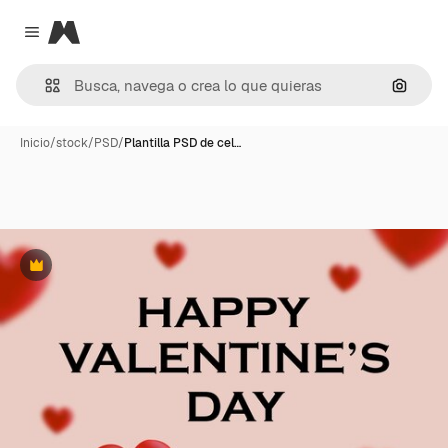
Magnific
Close menu
Buscar
Inicio
/
stock
/
PSD
/
Plantilla PSD de cel…
Premium