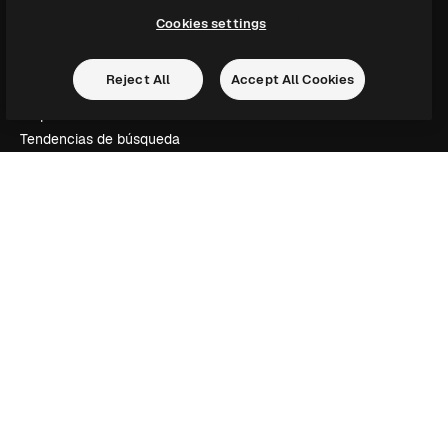
Empresa
Cookies settings
Precios
Sobre nosotros
Reject All
Accept All Cookies
Reviews
Empleo
Tendencias de búsqueda
Blog
Eventos
Slidesgo
Vender contenido
Sala de prensa
¿Buscas magnific.ai?
Síguenos
Atención al cliente
Instagram
YouTube
LinkedIn