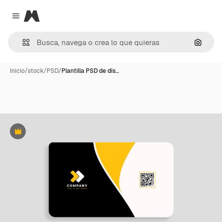
Magnific
Close menu
Buscar
Inicio
/
stock
/
PSD
/
Plantilla PSD de dis…
Premium