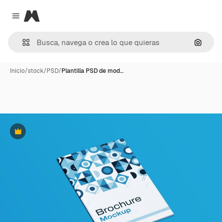
Magnific
Close menu
Buscar
Inicio
/
stock
/
PSD
/
Plantilla PSD de mod…
Premium