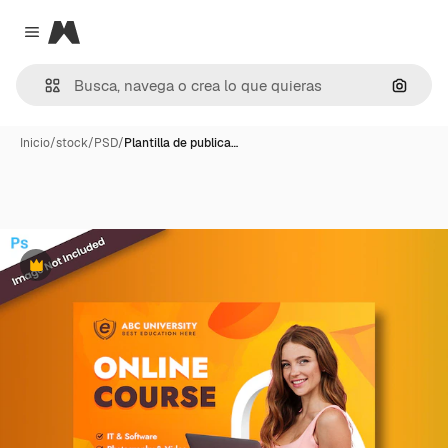
Magnific
Close menu
Buscar
Inicio
/
stock
/
PSD
/
Plantilla de publica…
Premium