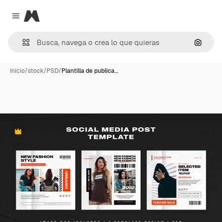
Magnific
Close menu
Buscar
Inicio
/
stock
/
PSD
/
Plantilla de publica…
Premium