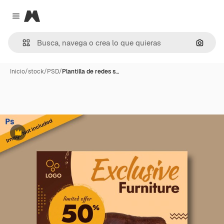
Magnific
Close menu
Buscar
Inicio
/
stock
/
PSD
/
Plantilla de redes s…
Premium