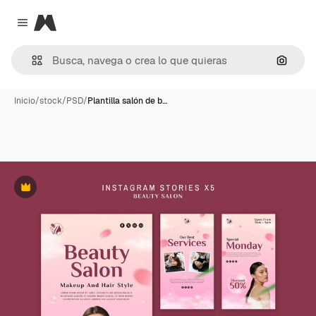
Magnific
Close menu
Buscar
Inicio
/
stock
/
PSD
/
Plantilla salón de b…
Premium