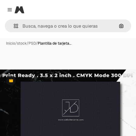
Magnific
Close menu
Buscar
Inicio
/
stock
/
PSD
/
Plantilla de tarjeta…
Premium