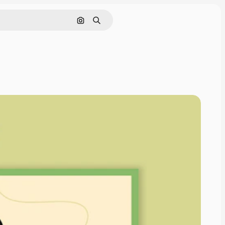
Buscar por imagen
Buscar