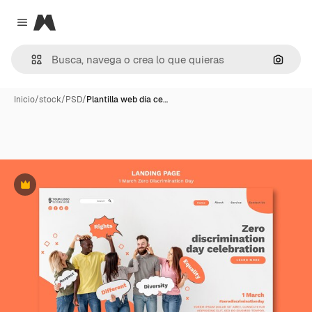
Magnific
Close menu
Buscar
Inicio
/
stock
/
PSD
/
Plantilla web día ce…
Premium