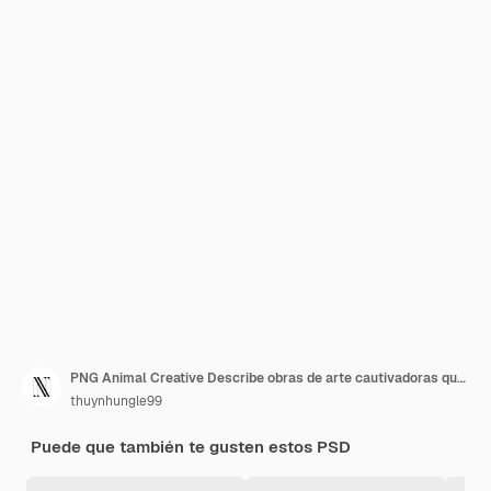
PNG Animal Creative Describe obras de arte cautivadoras que celebran la naturaleza y la diversidad de la vida silvestre
thuynhungle99
Puede que también te gusten estos PSD