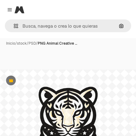
Magnific
Close menu
Buscar
Inicio
/
stock
/
PSD
/
PNG Animal Creative …
Premium