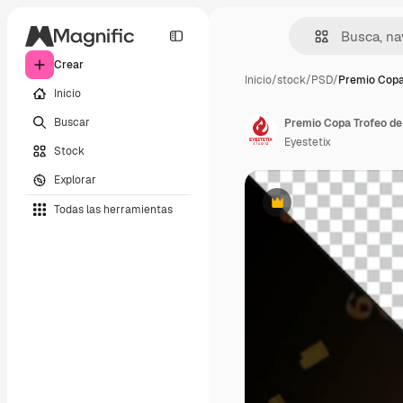
Crear
Inicio
/
stock
/
PSD
/
Premio Copa
Inicio
Buscar
Premio Copa Trofeo de
Eyestetix
Stock
Explorar
Todas las herramientas
Premium