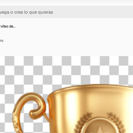
rofeo de…
ro