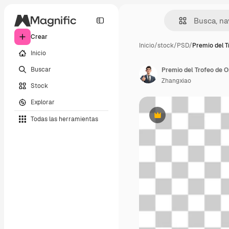
Crear
Inicio
/
stock
/
PSD
/
Premio del T
Inicio
Buscar
Premio del Trofeo de O
Zhangxiao
Stock
Explorar
Todas las herramientas
Premium