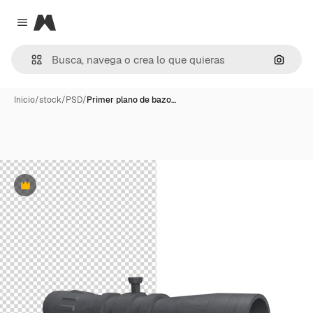
Magnific
Close menu
Buscar
Inicio
/
stock
/
PSD
/
Primer plano de bazo…
Premium