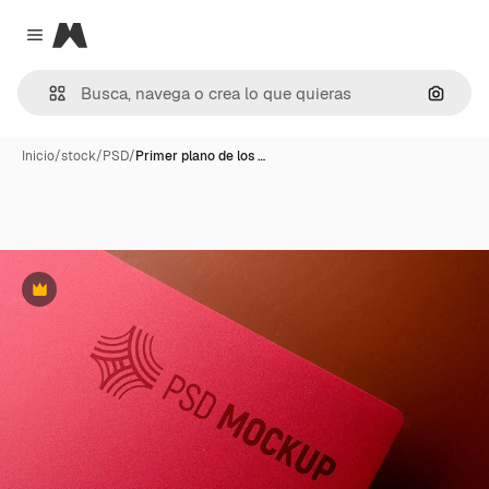
Magnific
Close menu
Buscar
Inicio
/
stock
/
PSD
/
Primer plano de los …
Premium